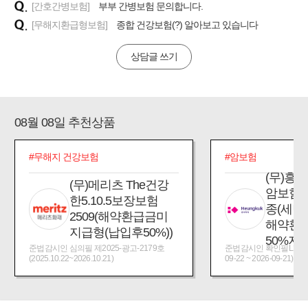
[간호간병보험]
부부 간병보험 문의합니다.
[무해지환급형보험]
종합 건강보험(?) 알아보고 있습니다
상담글 쓰기
08월 08일 추천상품
#무해지 건강보험
#암보험
(무)흥G
(무)메리츠 The건강
암보험Plu
한5.10.5보장보험
종(세만
2509(해약환급금미
해약환
지급형(납입후50%))
50%지
준법감시인 심의필 제2025-광고-2179호
준법감시인 확인필L250922-
(2025.10.22~2026.10.21)
09-22 ~ 2026-09-21)