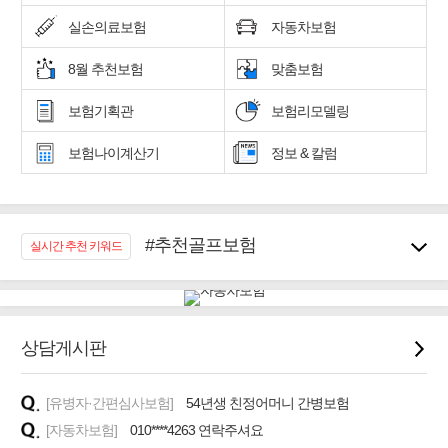
실손의료보험
자동차보험
8월 추천보험
맞춤보험
보험기획관
보험리모델링
보험나이계산기
정보 & 칼럼
#추천골프보험
실시간 추천 키워드
#우리집 화재, 도난대비
#노후대비 연금재테크!
#임플란트, 치아치료보장
#어린이 종합보장
상담게시판
#교통사고대비 운전자보험
#무해지 건강보험
[유병자·간편심사보험]
54년생 친정어머니 간병보험
#바뀌기전에 4세대 가입
[자동차보험]
010****4263 연락주셔요