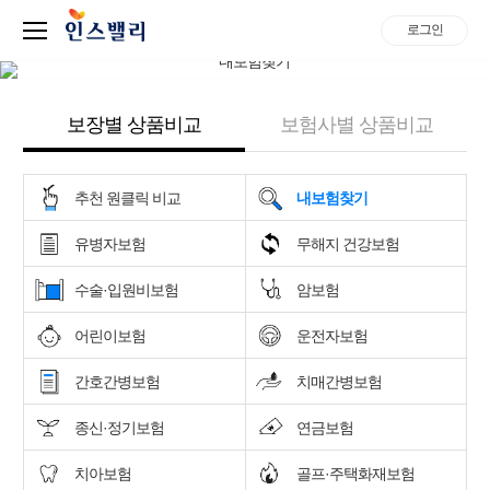
로그인
보장별 상품비교
보험사별 상품비교
추천 원클릭 비교
내보험찾기
유병자보험
무해지 건강보험
수술·입원비보험
암보험
어린이보험
운전자보험
간호간병보험
치매간병보험
종신·정기보험
연금보험
치아보험
골프·주택화재보험