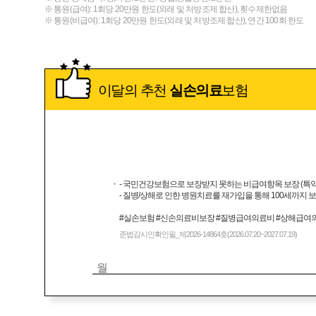
※ 통원(급여): 1회당 20만원 한도(외래 및 처방조제 합산), 횟수제한없음
※ 통원(비급여): 1회당 20만원 한도(외래 및 처방조제 합산), 연간 100회 한도
이달의 추천
실손의료
보험
- 국민건강보험으로 보장받지 못하는 비급여항목 보장 (특
- 질병/상해로 인한 병원치료를 재가입을 통해 100세까지 
#실손보험 #신손의료비보장 #질병급여의료비 #상해급여
준법감시인확인필_제2026-14864호(2026.07.20~2027.07.19)
월