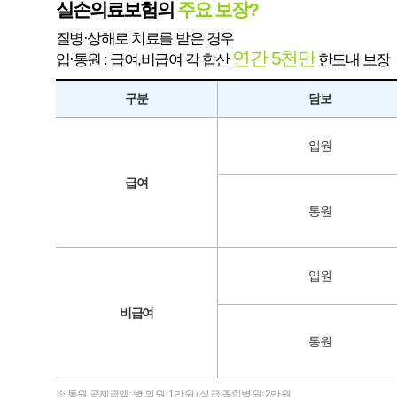
실손의료보험의
주요 보장?
질병·상해로 치료를 받은 경우
연간 5천만
입·통원 : 급여,비급여 각 합산
한도내 보장
구분
담보
입원
급여
통원
입원
비급여
통원
※ 통원 공제금액: 병,의원: 1만원 / 상급,종합병원: 2만원