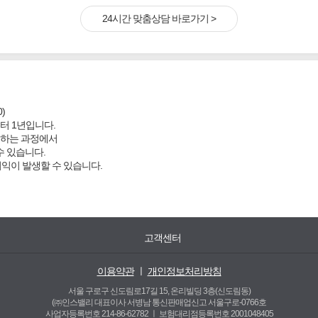
24시간 맞춤상담 바로가기 >
)
터 1년입니다.
결하는 과정에서
수 있습니다.
이익이 발생할 수 있습니다.
고객센터
이용약관
ㅣ
개인정보처리방침
서울 구로구 신도림로17길 15, 온리빌딩 3층(신도림동)
(㈜인스밸리 대표이사 서병남 통신판매업신고 서울구로-0766호
사업자등록번호 214-86-62782 ㅣ
보험대리점등록번호 2001048405