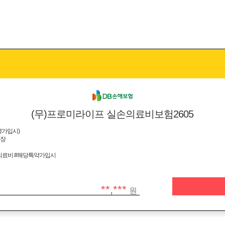
(무)프로미라이프 실손의료비보험2605
약가입시)
보장
의료비 #해당특약가입시
**,***
원