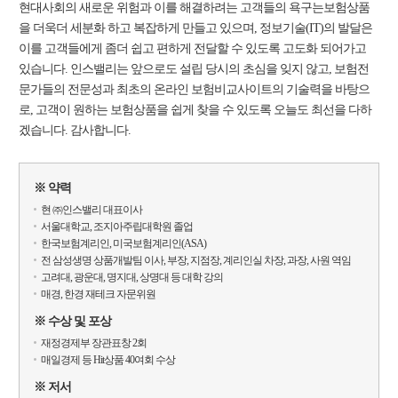
현대사회의 새로운 위험과 이를 해결하려는 고객들의 욕구는보험상품
을 더욱더 세분화 하고 복잡하게 만들고 있으며, 정보기술(IT)의 발달은
이를 고객들에게 좀더 쉽고 편하게 전달할 수 있도록 고도화 되어가고
있습니다. 인스밸리는 앞으로도 설립 당시의 초심을 잊지 않고, 보험전
문가들의 전문성과 최초의 온라인 보험비교사이트의 기술력을 바탕으
로, 고객이 원하는 보험상품을 쉽게 찾을 수 있도록 오늘도 최선을 다하
겠습니다. 감사합니다.
※ 약력
현 ㈜인스밸리 대표이사
서울대학교, 조지아주립대학원 졸업
한국보험계리인, 미국보험계리인(ASA)
전 삼성생명 상품개발팀 이사, 부장, 지점장, 계리인실 차장, 과장, 사원 역임
고려대, 광운대, 명지대, 상명대 등 대학 강의
매경, 한경 재테크 자문위원
※ 수상 및 포상
재정경제부 장관표창 2회
매일경제 등 Hit상품 40여회 수상
※ 저서